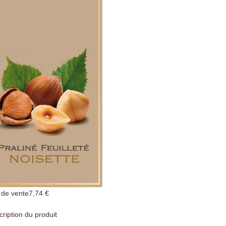
 ​​de vente
7,74 €
ription du produit