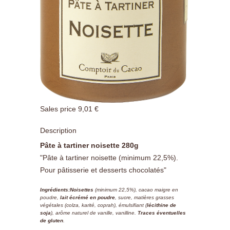
Sales price
9,01 €
Description
Pâte à tartiner noisette 280g
"Pâte à tartiner noisette (minimum 22,5%).
Pour pâtisserie et desserts chocolatés"
Ingrédients:
Noisettes
(minimum 22,5%), cacao maigre en
poudre,
lait écrémé en poudre
, sucre, matières grasses
végétales (colza, karité, coprah), émulsifiant (
lécithine de
soja
), arôme naturel de vanille, vanilline.
Traces éventuelles
de gluten
.