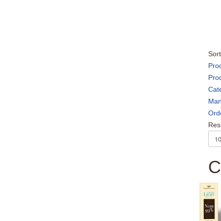
Sort
Prod
Pro
Cat
Man
Ord
Resu
C