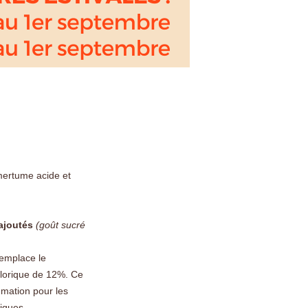
mertume acide et
ajoutés
(goût sucré
 remplace le
alorique de 12%. Ce
mation pour les
diques