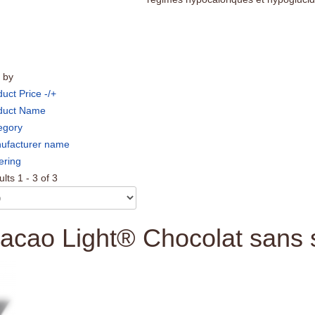
 by
uct Price -/+
duct Name
egory
ufacturer name
ering
lts 1 - 3 of 3
acao Light® Chocolat sans 