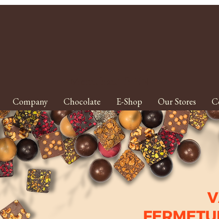
Menu haut fr EN
Company
Chocolate
E-Shop
Our Stores
C