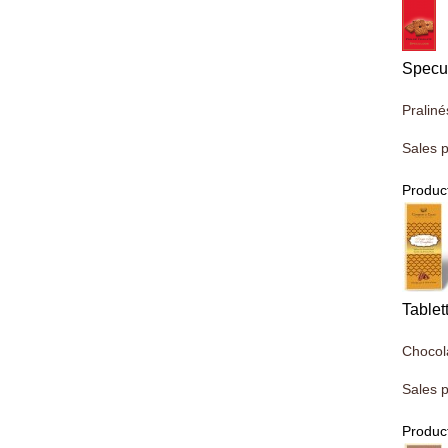
Specu
Praliné
Sales p
Product
Tablet
Chocola
Sales p
Product