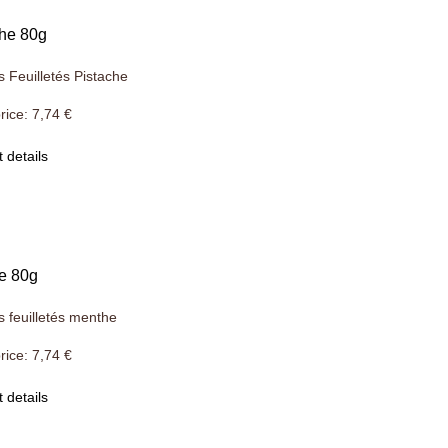
che 80g
s Feuilletés Pistache
rice:
7,74 €
 details
e 80g
s feuilletés menthe
rice:
7,74 €
 details