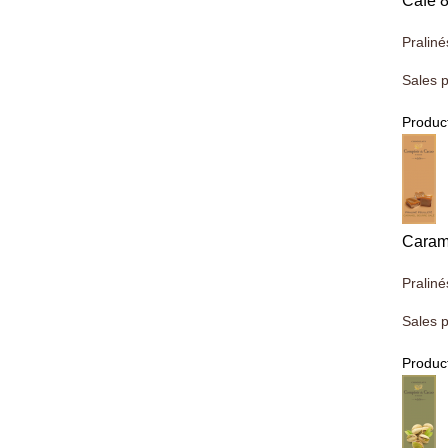
Café 
Praliné
Sales p
Product
Caram
Praliné
Sales p
Product