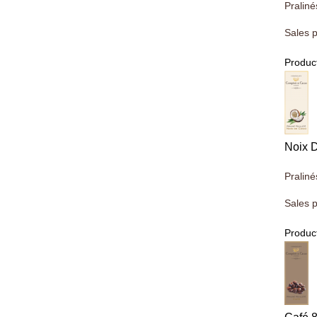
Praliné
Sales p
Product
Noix 
Praliné
Sales p
Product