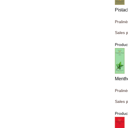
Pista
Praliné
Sales p
Product
Menth
Praliné
Sales p
Product