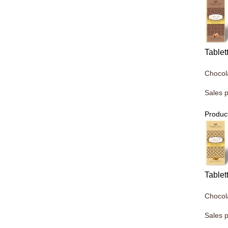
Tablet
Chocola
Sales p
Product
Tablet
Chocola
Sales p