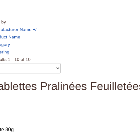
 by
ufacturer Name +/-
duct Name
egory
ering
lts 1 - 10 of 10
ablettes Pralinées Feuilletée
te 80g