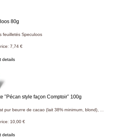
loos 80g
s feuilletés Speculoos
rice:
7,74 €
 details
te "Pécan style façon Comptoir" 100g
t pur beurre de cacao (lait 38% minimum, blond), ...
rice:
10,00 €
 details