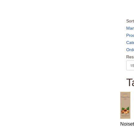
Sort
Man
Pro
Cat
Ord
Resu
T
Noiset