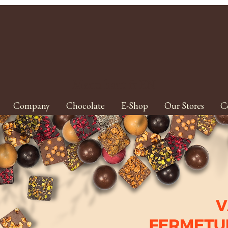
Menu haut fr EN
Company
Chocolate
E-Shop
Our Stores
C